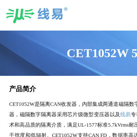
Skip
to
content
CET1052W 
产品简介
CET1052W是隔离CAN收发器，内部集成两通道磁隔
器，磁隔数字隔离器采用芯片级微型变压器以及
线易
专有
术和高品质的隔离介质，满足UL-1577标准5.7kVr
干扰度和低辐射。CET1052W支持CAN FD，数据率