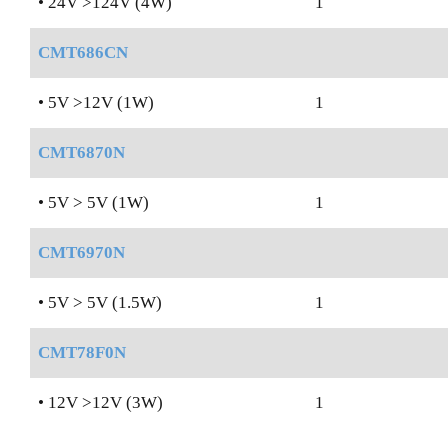
• 24V >124V (4W)
1
CMT686CN
• 5V >12V (1W)
1
CMT6870N
• 5V > 5V (1W)
1
CMT6970N
• 5V > 5V (1.5W)
1
CMT78F0N
• 12V >12V (3W)
1