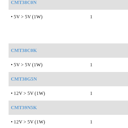
CMT38C0N
• 5V > 5V (1W)
1
CMT38C0K
• 5V > 5V (1W)
1
CMT38G5N
• 12V > 5V (1W)
1
CMT39N5K
• 12V > 5V (1W)
1