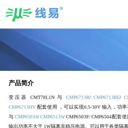
Skip
to
content
产品简介
变压器 CMT78L1N
与
CMP6713R
/
CMP6713RE
/
C
CMP6713HV
配套使用 ，可以实现6.5-30V 输入，功
与
CMP6503S
/
CMP6513S
/ CMP6503F/ CMP6504
输出功率不大于 1W隔离非稳压电源。可以用于各类隔