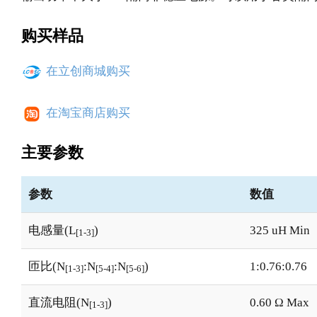
购买样品
在立创商城购买
在淘宝商店购买
主要参数
参数
数值
电感量(L
)
325 uH Min
[1-3]
匝比(N
:N
:N
)
1:0.76:0.76
[1-3]
[5-4]
[5-6]
直流电阻(N
)
0.60 Ω Max
[1-3]