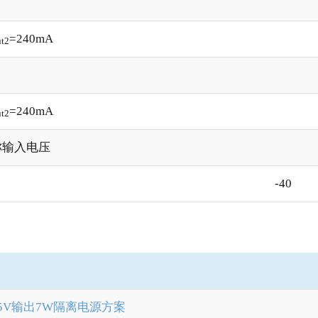
=240mA
t2
=240mA
t2
称输入电压
-40
±15V输出7W隔离电源方案