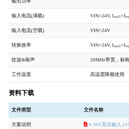
输出功率
输入电流(满载)
VIN=24V, I
=I
out1
ou
输入电流(空载)
VIN=24V
转换效率
VIN=24V, I
=I
out1
ou
纹波&噪声
20MHz带宽，标
工作温度
高温需降额使用
资料下载
文件类型
文件名称
方案说明
9-36V宽压输入,