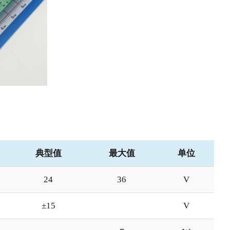
典型值
最大值
单位
24
36
V
±15
V