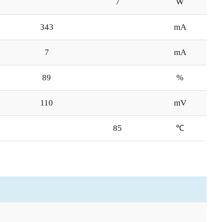
7
W
343
mA
7
mA
89
%
110
mV
85
℃