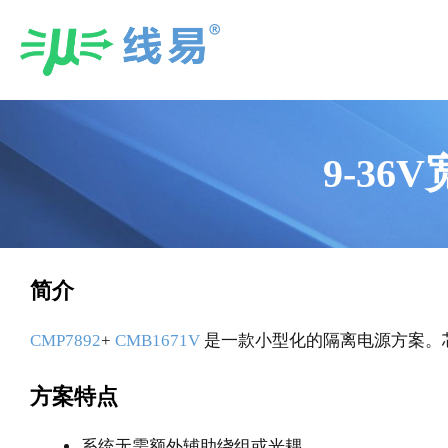
Skip
to
content
9-36
简介
CMP7892
+
CMB1671V
是一款小型化的隔离电源方案。芯片
方案特点
系统无需额外辅助绕组或光耦