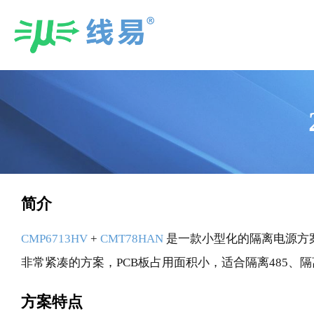
Skip
to
content
简介
CMP6713HV
+
CMT78HAN
是一款小型化的隔离电源方案
非常紧凑的方案，PCB板占用面积小，适合隔离485、隔离CA
方案特点