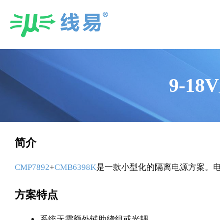
Skip
to
content
9-1
简介
CMP7892
+
CMB6398K
是一款小型化的隔离电源方案。电源
方案特点
系统无需额外辅助绕组或光耦