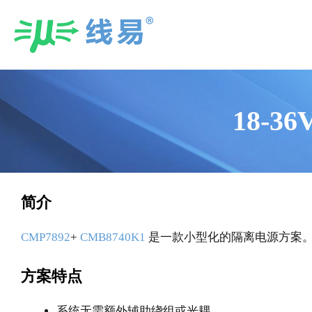
Skip
to
content
18-
简介
CMP7892
+
CMB8740K1
是一款小型化的隔离电源方案。芯片
方案特点
系统无需额外辅助绕组或光耦