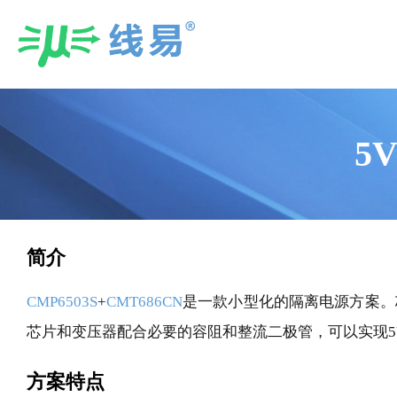
Skip
to
content
5
简介
CMP6503S
+
CMT686CN
是一款小型化的隔离电源方案。
芯片和变压器配合必要的容阻和整流二极管，可以实现5V
方案特点