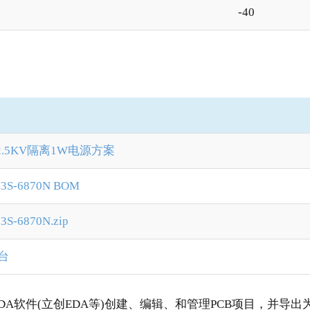
-40
2.5KV隔离1W电源方案
03S-6870N BOM
3S-6870N.zip
台
EDA软件(立创EDA等)创建、编辑、和管理PCB项目，并导