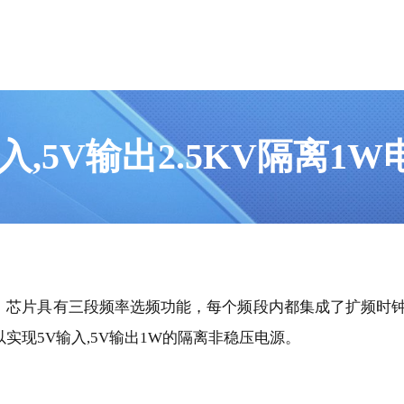
入,5V输出2.5KV隔离1
芯片具有三段频率选频功能，每个频段内都集成了扩频时钟，
现5V输入,5V输出1W的隔离非稳压电源。