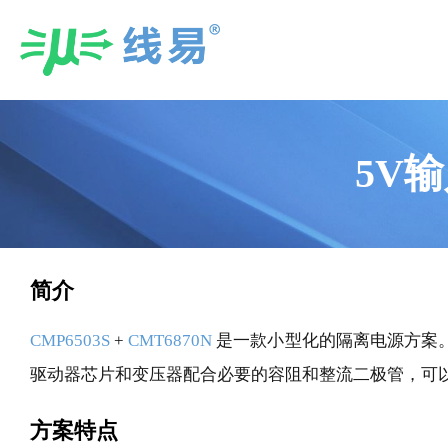
Skip
to
content
5V输
简介
CMP6503S
+
CMT6870N
是一款小型化的隔离电源方案。
驱动器芯片和变压器配合必要的容阻和整流二极管，可以实
方案特点