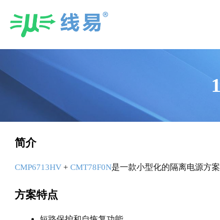
Skip
to
content
简介
CMP6713HV
+
CMT78F0N
是一款小型化的隔离电源方案
方案特点
短路保护和自恢复功能