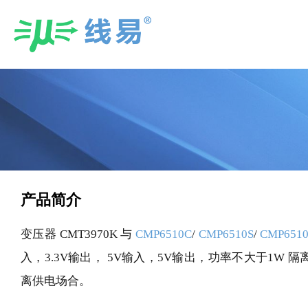
Skip
to
content
产品简介
变压器 CMT3970K 与
CMP6510C
/
CMP6510S
/
CMP651
入，3.3V输出， 5V输入，5V输出，功率不大于1W
离供电场合。