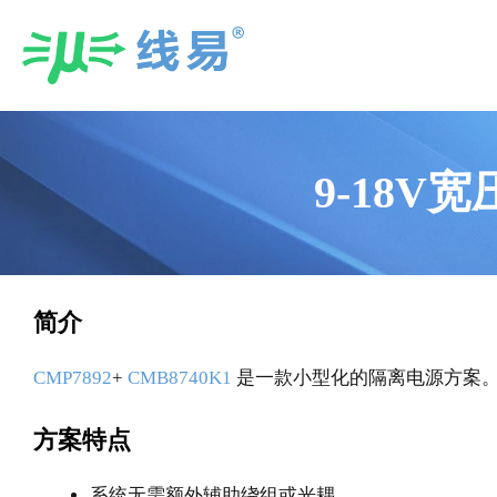
Skip
to
content
9-18V
简介
CMP7892
+
CMB8740K1
是一款小型化的隔离电源方案。芯
方案特点
系统无需额外辅助绕组或光耦