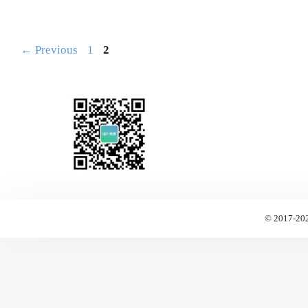
Page
Page
←
Previous
1
2
© 2017-20