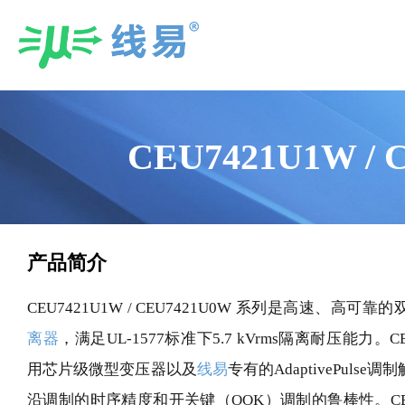
Skip
to
content
CEU7421U1W
产品简介
CEU7421U1W / CEU7421U0W 系列是高速、高可靠
离器
，满足UL-1577标准下5.7 kVrms隔离耐压能力。CEU7
用芯片级微型变压器以及
线易
专有的AdaptivePul
沿调制的时序精度和开关键（OOK）调制的鲁棒性。CEU7421