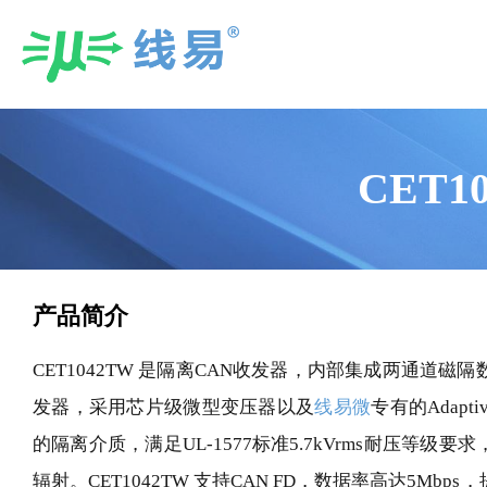
Skip
to
content
CET1
产品简介
CET1042TW 是隔离CAN收发器，内部集成两通道磁
发器，采用芯片级微型变压器以及
线易微
专有的Adaptive
的隔离介质，满足UL-1577标准5.7kVrms耐压等
辐射。CET1042TW 支持CAN FD，数据率高达5Mb