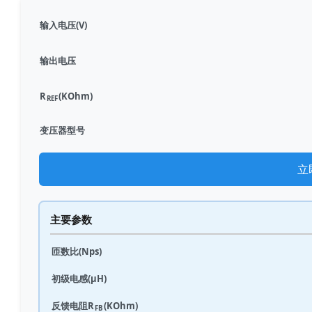
输入电压(V)
输出电压
R
(KOhm)
REF
变压器型号
立
主要参数
匝数比(Nps)
初级电感(μH)
反馈电阻R
(KOhm)
FB